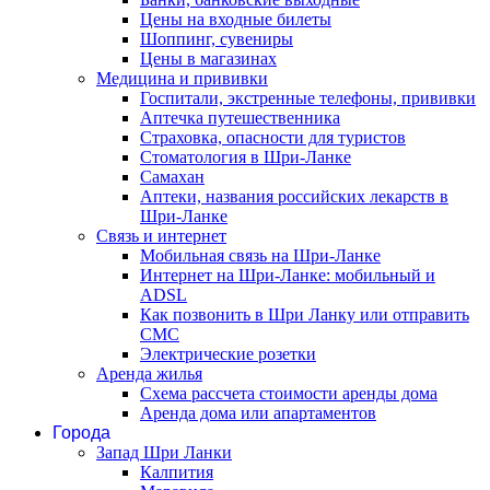
Цены на входные билеты
Шоппинг, сувениры
Цены в магазинах
Медицина и прививки
Госпитали, экстренные телефоны, прививки
Аптечка путешественника
Страховка, опасности для туристов
Стоматология в Шри-Ланке
Самахан
Аптеки, названия российских лекарств в
Шри-Ланке
Связь и интернет
Мобильная связь на Шри-Ланке
Интернет на Шри-Ланке: мобильный и
ADSL
Как позвонить в Шри Ланку или отправить
СМС
Электрические розетки
Аренда жилья
Схема рассчета стоимости аренды дома
Аренда дома или апартаментов
Города
Запад Шри Ланки
Калпития