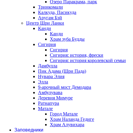
Озеро Паракрама, парк
Тринкомали
Калкуда, Пасикуда
Аругам Бэй
Центр Шри Ланки
Канди
Канди
Храм зуба Будды
Сигирия
Сигирия
Сигирия: история, фрески
Сигирия: история королевской семьи
Дамбулла
Пик Адама (Шри Пада)
Нувара Элия
Элла
9-арочный мост Демодара
Амбулувава
Деревня Мимуре
Ратнапура
Матале
Город Матале
Храм Наланда Гедиге
Храм Алувихара
Заповедники