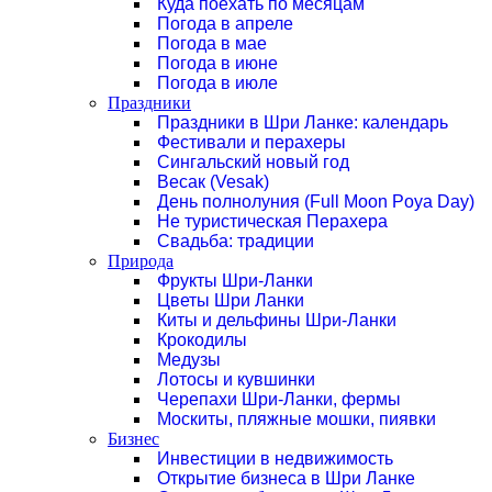
Куда поехать по месяцам
Погода в апреле
Погода в мае
Погода в июне
Погода в июле
Праздники
Праздники в Шри Ланке: календарь
Фестивали и перахеры
Сингальский новый год
Весак (Vesak)
День полнолуния (Full Moon Poya Day)
Не туристическая Перахера
Свадьба: традиции
Природа
Фрукты Шри-Ланки
Цветы Шри Ланки
Киты и дельфины Шри-Ланки
Крокодилы
Медузы
Лотосы и кувшинки
Черепахи Шри-Ланки, фермы
Москиты, пляжные мошки, пиявки
Бизнес
Инвестиции в недвижимость
Открытие бизнеса в Шри Ланке