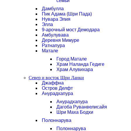
семьи
Дамбулла
Пик Адама (Шри Пада)
Нувара Элия
Элла
9-арочный мост Демодара
Амбулувава
Деревня Мимуре
Ратнапура
Матале
Город Матале
Храм Наланда Гедиге
Храм Алувихара
Север и восток Шри Ланки
Джаффна
Остров Делфт
Анурадхапура
Анурадхапура
Дагоба Руванвелисайя
Шри Маха Бодхи
Полоннарува
Полоннарува