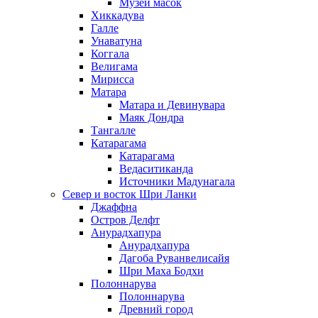
Музей масок
Хиккадува
Галле
Унаватуна
Коггала
Велигама
Мирисса
Матара
Матара и Девинувара
Маяк Дондра
Тангалле
Катарагама
Катарагама
Ведаситиканда
Источники Мадунагала
Север и восток Шри Ланки
Джаффна
Остров Делфт
Анурадхапура
Анурадхапура
Дагоба Руванвелисайя
Шри Маха Бодхи
Полоннарува
Полоннарува
Древний город