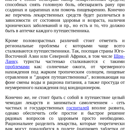
способных снять головную боль, обеззаразить рану при
ссадинах и царапинах или помочь пищеварению. Конечно
же перечень лекарственных средств будет различаться в
зависимости от состояния здоровья и возраста, наличия
хронических заболеваний и пр., но есть и то, что должно
быть в аптечке каждого путешественника.
Кроме половозрастных различий стоит отметить и
региональные проблемы с которыми чаще всего
сталкиваются путешественники. Так, посещая страны Юго-
Восточной Азии или Северной Африки, в том числе
Шри-
Ланку
, туристы частенько сталкиваются с такими
проблемами
как: солнечные ожоги, от чрезмерного
нахождения под жарким тропическим солнцем, пищевые
отравления и "диарея путешественника", возникающая на
фоне смены воды и рациона питания, а также простуда от
неумеренного нахождения под кондиционером.
Конечно же, не стоит брать с собой в путешествие целый
чемодан лекарств и заниматься самолечением - сеть
частных и государственных
госпиталей
вполне развита,
однако обеспечить себе простое и быстрое решение
рядовых вопросов со здоровьем просто необходимо.
Рациональнее разделить лекарства, которые теоретически
вам могут понадобится в полете (например таблетки от