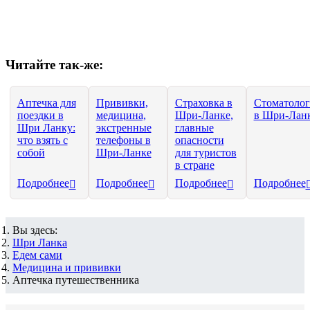
Читайте так-же:
Аптечка для
Прививки,
Страховка в
Стоматолог
поездки в
медицина,
Шри-Ланке,
в Шри-Лан
Шри Ланку:
экстренные
главные
что взять с
телефоны в
опасности
собой
Шри-Ланке
для туристов
в стране
Подробнее
Подробнее
Подробнее
Подробнее
Вы здесь:
Шри Ланка
Едем сами
Медицина и прививки
Аптечка путешественника