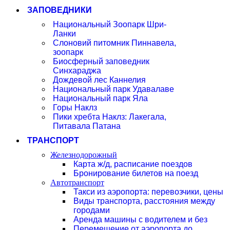
ЗАПОВЕДНИКИ
Национальный Зоопарк Шри-
Ланки
Слоновий питомник Пиннавела,
зоопарк
Биосферный заповедник
Синхараджа
Дождевой лес Каннелия
Национальный парк Удавалаве
Национальный парк Яла
Горы Наклз
Пики хребта Наклз: Лакегала,
Питавала Патана
ТРАНСПОРТ
Железнодорожный
Карта ж/д, расписание поездов
Бронирование билетов на поезд
Автотранспорт
Такси из аэропорта: перевозчики, цены
Виды транспорта, расстояния между
городами
Аренда машины с водителем и без
Перемещение от аэропорта до