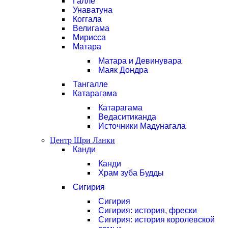
Галле
Унаватуна
Коггала
Велигама
Мирисса
Матара
Матара и Девинувара
Маяк Дондра
Тангалле
Катарагама
Катарагама
Ведаситиканда
Источники Мадунагала
Центр Шри Ланки
Канди
Канди
Храм зуба Будды
Сигирия
Сигирия
Сигирия: история, фрески
Сигирия: история королевской