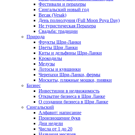
Фестивали и перахеры
Сингальский новый год
Весак (Vesak)
День полнолуния (Full Moon Poya Day)
Не туристическая Перахера
Свадьба: традиции
Природа
Фрукты Шри-Ланки
Цветы Шри Ланки
Киты и дельфины Шри-Ланки
Крокодилы
Медузы
Лотосы и кувшинки
Черепахи Шри-Ланки, фермы
Москиты, пляжные мошки, пиявки
Бизнес
Инвестиции в недвижимость
Открытие бизнеса в Шри Ланке
О создании бизнеса в Шри Ланке
Сингальский
Алфавит: написание
Произношение букв
Дни недели
Числа от 1 до 20
Названия месяцев