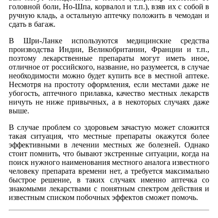
головной боли, Но-Шпа, корвалол и т.п.), взяв их с собой в
ручную кладь, а остальную аптечку положить в чемодан и
сдать в багаж.
В Шри-Ланке используются медицинские средства
производства Индии, Великобритании, Франции и т.п.,
поэтому лекарственные препараты могут иметь иное,
отличное от российского, название, но разумеется, в случае
необходимости можно будет купить все в местной аптеке.
Несмотря на простоту оформления, если местами даже не
убогость, аптечного прилавка, качество местных лекарств
ничуть не ниже привычных, а в некоторых случаях даже
выше.
В случае проблем со здоровьем зачастую может сложится
такая ситуация, что местные препараты окажутся более
эффективными в лечении местных же болезней. Однако
стоит помнить, что бывают экстренные ситуации, когда на
поиск нужного наименования местного аналога известного
человеку препарата времени нет, а требуется максимально
быстрое решение, в таких случаях именно аптечка со
знакомыми лекарствами с понятным спектром действия и
известным списком побочных эффектов сможет помочь.