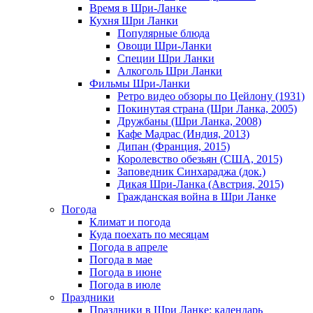
Время в Шри-Ланке
Кухня Шри Ланки
Популярные блюда
Овощи Шри-Ланки
Специи Шри Ланки
Алкоголь Шри Ланки
Фильмы Шри-Ланки
Ретро видео обзоры по Цейлону (1931)
Покинутая страна (Шри Ланка, 2005)
Дружбаны (Шри Ланка, 2008)
Кафе Мадрас (Индия, 2013)
Дипан (Франция, 2015)
Королевство обезьян (США, 2015)
Заповедник Синхараджа (док.)
Дикая Шри-Ланка (Австрия, 2015)
Гражданская война в Шри Ланке
Погода
Климат и погода
Куда поехать по месяцам
Погода в апреле
Погода в мае
Погода в июне
Погода в июле
Праздники
Праздники в Шри Ланке: календарь