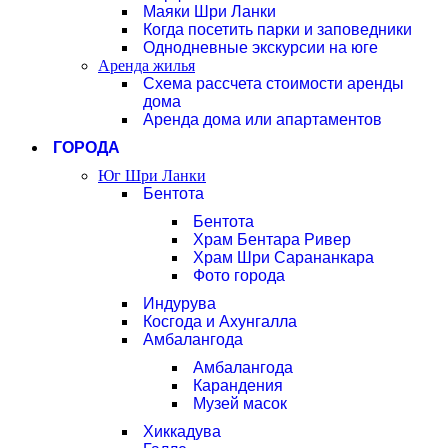
Маяки Шри Ланки
Когда посетить парки и заповедники
Однодневные экскурсии на юге
Аренда жилья
Схема рассчета стоимости аренды
дома
Аренда дома или апартаментов
ГОРОДА
Юг Шри Ланки
Бентота
Бентота
Храм Бентара Ривер
Храм Шри Сарананкара
Фото города
Индурува
Косгода и Ахунгалла
Амбалангода
Амбалангода
Карандения
Музей масок
Хиккадува