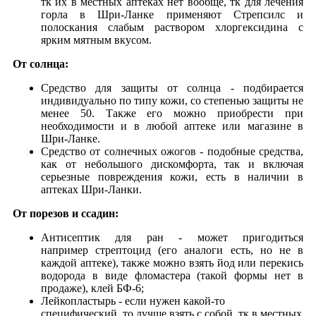
тк их в местных аптеках нет вообще, тк для лечения
горла в Шри-Ланке применяют Стрепсилс и
полоскания слабым раствором хлоргексидина с
ярким мятным вкусом.
От солнца:
Cредство для защиты от солнца - подбирается
индивидуально по типу кожи, со степенью защиты не
менее 50. Также его можно приобрести при
необходимости и в любой аптеке или магазине в
Шри-Ланке.
Средство от солнечных ожогов - подобные средства,
как от небольшого дискомфорта, так и включая
серьезные повреждения кожи, есть в наличии в
аптеках Шри-Ланки.
От порезов и ссадин:
Антисептик для ран - может пригодиться
например стрептоцид (его аналоги есть, но не в
каждой аптеке), также можно взять йод или перекись
водорода в виде фломастера (такой формы нет в
продаже), клей БФ-6;
Лейкопластырь - если нужен какой-то
специфический, то лучше взять с собой, тк в местных