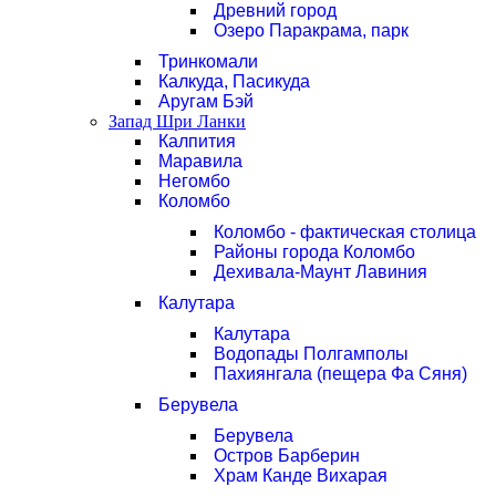
Древний город
Озеро Паракрама, парк
Тринкомали
Калкуда, Пасикуда
Аругам Бэй
Запад Шри Ланки
Калпития
Маравила
Негомбо
Коломбо
Коломбо - фактическая столица
Районы города Коломбо
Дехивала-Маунт Лавиния
Калутара
Калутара
Водопады Полгамполы
Пахиянгала (пещера Фа Сяня)
Берувела
Берувела
Остров Барберин
Храм Канде Вихарая