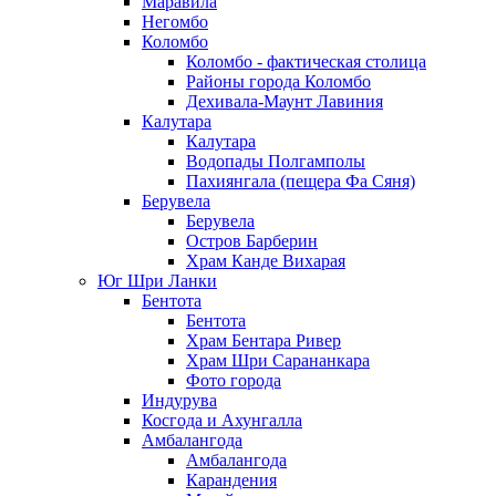
Маравила
Негомбо
Коломбо
Коломбо - фактическая столица
Районы города Коломбо
Дехивала-Маунт Лавиния
Калутара
Калутара
Водопады Полгамполы
Пахиянгала (пещера Фа Сяня)
Берувела
Берувела
Остров Барберин
Храм Канде Вихарая
Юг Шри Ланки
Бентота
Бентота
Храм Бентара Ривер
Храм Шри Сарананкара
Фото города
Индурува
Косгода и Ахунгалла
Амбалангода
Амбалангода
Карандения