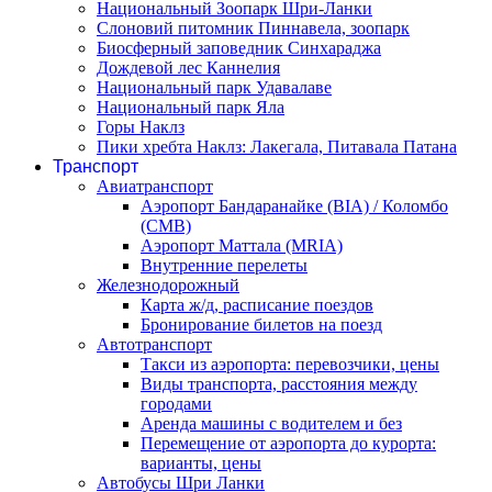
Национальный Зоопарк Шри-Ланки
Слоновий питомник Пиннавела, зоопарк
Биосферный заповедник Синхараджа
Дождевой лес Каннелия
Национальный парк Удавалаве
Национальный парк Яла
Горы Наклз
Пики хребта Наклз: Лакегала, Питавала Патана
Транспорт
Авиатранспорт
Аэропорт Бандаранайке (BIA) / Коломбо
(CMB)
Аэропорт Маттала (MRIA)
Внутренние перелеты
Железнодорожный
Карта ж/д, расписание поездов
Бронирование билетов на поезд
Автотранспорт
Такси из аэропорта: перевозчики, цены
Виды транспорта, расстояния между
городами
Аренда машины с водителем и без
Перемещение от аэропорта до курорта:
варианты, цены
Автобусы Шри Ланки