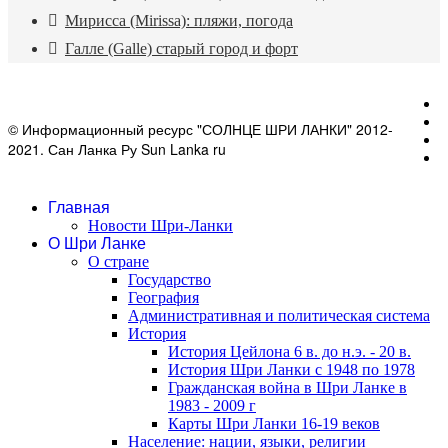
Мирисса (Mirissa): пляжи, погода
Галле (Galle) старый город и форт
© Информационный ресурс "СОЛНЦЕ ШРИ ЛАНКИ" 2012-
2021. Сан Ланка Ру Sun Lanka ru
Главная
Новости Шри-Ланки
О Шри Ланке
О стране
Государство
География
Административная и политическая система
История
История Цейлона 6 в. до н.э. - 20 в.
История Шри Ланки с 1948 по 1978
Гражданская война в Шри Ланке в
1983 - 2009 г
Карты Шри Ланки 16-19 веков
Население: нации, языки, религии