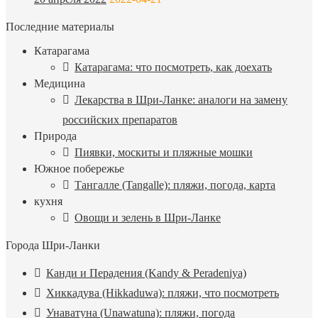
Последние материалы
Катарагама
Катарагама: что посмотреть, как доехать
Медицина
Лекарства в Шри-Ланке: аналоги на замену
российских препаратов
Природа
Пиявки, москиты и пляжные мошки
Южное побережье
Тангалле (Tangalle): пляжи, погода, карта
кухня
Овощи и зелень в Шри-Ланке
Города Шри-Ланки
Канди и Перадения (Kandy & Peradeniya)
Хиккадува (Hikkaduwa): пляжи, что посмотреть
Унаватуна (Unawatuna): пляжи, погода