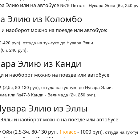
ара Элию или на автобусе
№79 Петтах - Нувара Элия (6ч, 240 ру
ра Элию из Коломбо
 и наоборот можно на поезде или автобусе:
0-420 руп)
, оттуда на тук-туке до Нувара Элии.
.
(6ч, 240 руп)
вара Элию из Канди
ди и наоборот можно на поезде или автобусе:
йя
(2,5ч, 80-130 руп)
, оттуда на тук-туке до Нувара Элии.
ама или
№47-3 Канди - Велимада
(2ч, 250 руп).
Нувара Элию из Эллы
 Эллы и наоборот можно на поезде или автобусе:
Ойя (2,5-3ч, 80-130 руп,
1 класс
- 1000 руп)
, оттуда на тук-т