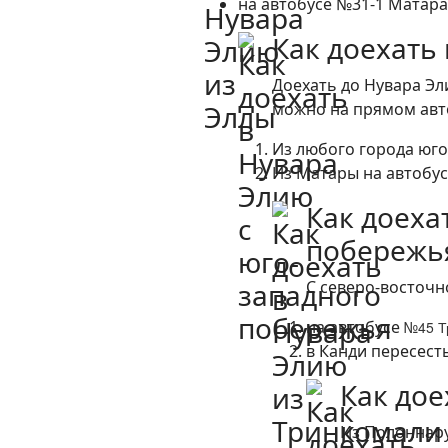
на автобусе №31-1 Матара -
Как доехать
Доехать до Нувара Эли
можно на прямом авт
Из любого города юго
Из Матары на автобу
Как доеха
побережь
С северо-восточн
на автобусе
№45
Т
в Канди пересесть
Как дое
Из Полоннару