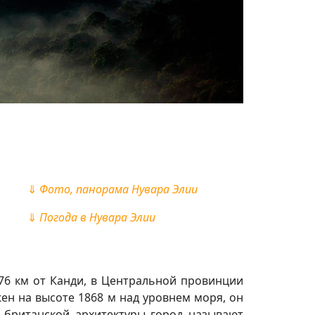
⇓
Фото, панорама Нувара Элии
⇓
Погода в Нувара Элии
76 км от Канди, в Центральной провинции
н на высоте 1868 м над уровнем моря, он
 британской архитектуры город называют