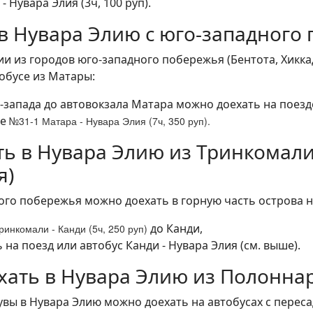
 Нувара Элия (3ч, 100 руп).
 в Нувара Элию с юго-западного
и из городов юго-западного побережья (Бентота, Хиккад
обусе из Матары:
-запада до автовокзала Матара можно доехать на поезде 
се
№31-1 Матара - Нувара Элия (7ч, 350 руп)
.
ть в Нувара Элию из Тринкомали
я)
ого побережья можно доехать в горную часть острова на
до Канди,
ринкомали -
Канди (5ч, 250 руп)
 на поезд или автобус Канди - Нувара Элия (см. выше).
хать в Нувара Элию из Полонна
вы в Нувара Элию можно доехать на автобусах с переса