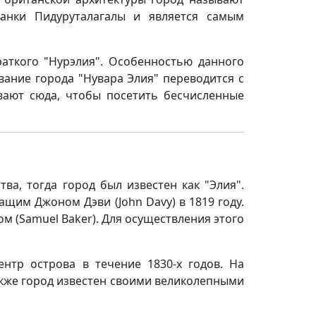
анки Пидуруталагалы и является самым
аткого "Нурэлия". Особенностью данного
вание города "Нувара Элия" переводится с
ывают сюда, чтобы посетить бесчисленные
а, тогда город был известен как "Элия".
щим Джоном Дэви (John Davy) в 1819 году.
 (Samuel Baker). Для осуществления этого
нтр острова в течение 1830-х годов. На
кже город известен своими великолепными