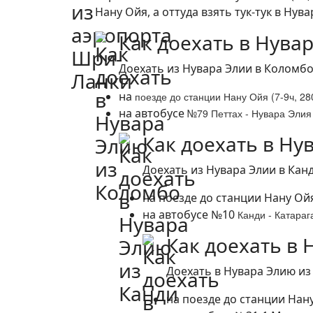
Нану Ойя, а оттуда взять тук-тук в Нув
Как доехать в Нува
Доехать из Нувара Элии в Коломбо
на
поезде до станции Нану Ойя
(7-9ч, 28
на автобусе
№79 Петтах - Нувара Элия 
Как доехать в Ну
Доехать из Нувара Элии в Кан
на поезде до станции Нану О
на автобусе №10
Канди - Катараг
Как доехать в 
Доехать в Нувара Элию из
на поезде до станции Нану 