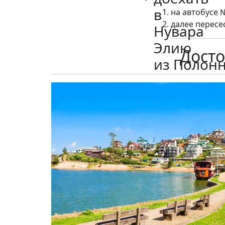
на автобусе №
далее пересес
Досто