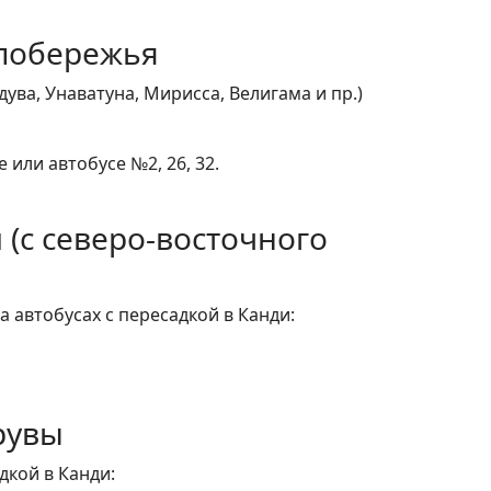
 побережья
ува, Унаватуна, Мирисса, Велигама и пр.)
или автобусе №2, 26, 32.
 (с северо-восточного
 автобусах с пересадкой в Канди:
рувы
дкой в Канди: