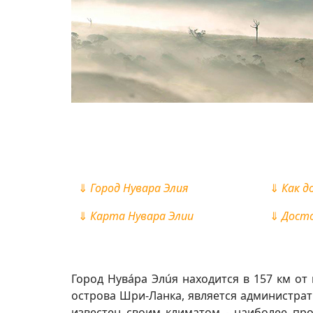
⇓
Город Нувара Элия
⇓
Как д
⇓
Карта Нувара Элии
⇓
Дост
Город Нувáра Элúя находится в 157 км о
острова Шри-Ланка, является администра
известен своим климатом - наиболее пр