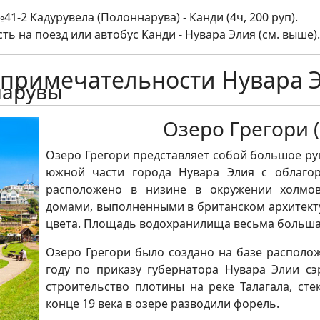
41-2 Кадурувела (Полоннарува) - Канди (4ч, 200 руп).
ть на поезд или автобус Канди - Нувара Элия (см. выше).
примечательности Нувара Э
Озеро Грегори (
Озеро Грегори представляет собой большое ру
южной части города Нувара Элия с облаго
расположено в низине в окружении холмов
домами, выполненными в британском архитект
цвета. Площадь водохранилища весьма большая 
Озеро Грегори было создано на базе располож
году по приказу губернатора Нувара Элии с
строительство плотины на реке Талагала, ст
конце 19 века в озере разводили форель.