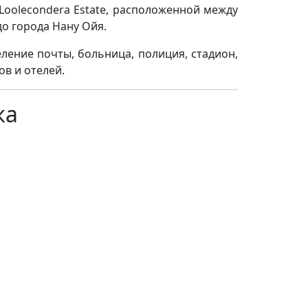
Loolecondera Estate, расположенной между
до города Нану Ойя.
еление почты, больница, полиция, стадион,
ов и отелей.
ка