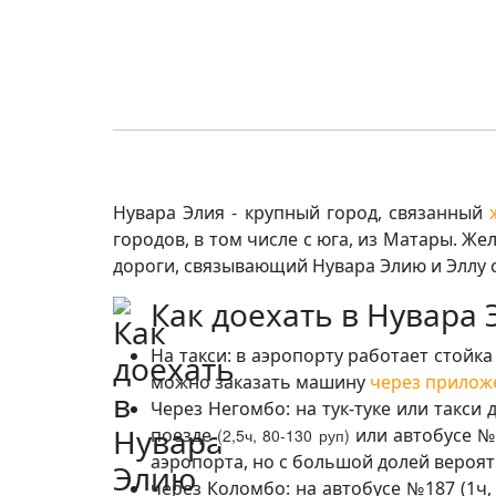
Нувара Элия - крупный город, связанный
городов, в том числе с юга, из Матары. Ж
дороги, связывающий Нувара Элию и Эллу 
Как доехать в Нувара
На такси: в аэропорту работает стойк
можно заказать машину
через прилож
Через Негомбо: на тук-туке или такси 
поезде
или автобусе 
(2,5ч, 80-130 руп)
аэропорта, но с большой долей вероятн
через Коломбо: на автобусе №187 (1ч,