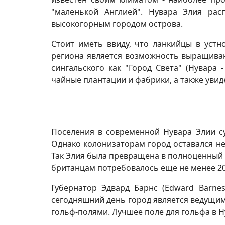
"маленькой Англией". Нувара Элия ра
высокогорным городом острова.
Стоит иметь ввиду, что ланкийцы в уст
региона является возможность выращивани
сингальского как "Город Света" (Нувара
чайные плантации и фабрики, а также увид
Поселения в современной Нувара Элии су
Однако колонизаторам город оставался не
Так Элия была превращена в полноценный 
британцам потребовалось еще не менее 20
Губернатор Эдвард Барнс (Edward Barne
сегодняшний день город является ведущи
гольф-полями. Лучшее поле для гольфа в Н