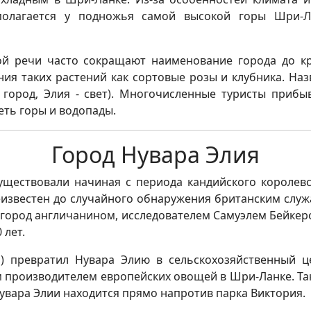
сполагается у подножья самой высокой горы Шри-Л
ной речи часто сокращают наименование города до кр
я таких растений как сортовые розы и клубника. Наз
 - город, Элия - свет). Многочисленные туристы приб
еть горы и водопады.
Город Нувара Элия
ществовали начиная с периода кандийского королевств
известен до случайного обнаружения британским служа
город англичанином, исследователем Самуэлем Бейкером
 лет.
s) превратил Нувара Элию в сельскохозяйственный це
м производителем европейских овощей в Шри-Ланке. Та
увара Элии находится прямо напротив парка Виктория.