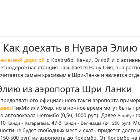
Как доехать в Нувара Элию
железной дорогой
с Коломбо, Канди, Эллой и с актив
елезнодорожная станция называется Нану Ойя, она распо
считается самым красивым в Шри-Ланке и является от
 Элию из аэропорта Шри-Ланки
а предоплатного официального такси аэропорта примерно 
ения
ПикМи или Убер, но в ночное время могут быть п
до автовокзала Негомбо (0,5ч, 1000 руп). Далее
Автобус 1/
№10
, 47-3
. М
Канди - Катарагама
Канди - Велимада
(2ч, 250 руп)
ости не будет свободных мест и ехать придется долго и
 150-500 руп) из аэропорта до Коломбо. От Коломбо на