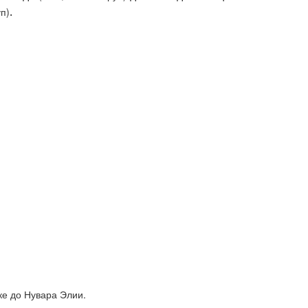
.
п)
уке до Нувара Элии.