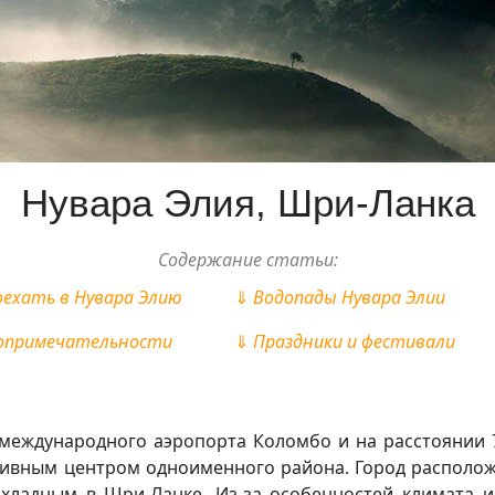
Нувара Элия, Шри-Ланка
Содержание статьи:
оехать в Нувара Элию
⇓
Водопады Нувара Элии
опримечательности
⇓
Праздники и фестивали
т международного аэропорта Коломбо и на расстоянии 
тивным центром одноименного района. Город расположе
охладным в Шри-Ланке. Из-за особенностей климата и