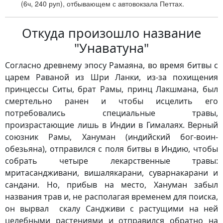
(6ч, 240 руп)
, отбывающем с автовокзала Петтах.
Откуда произошло название
"Унаватуна"
Согласно древнему эпосу Рамаяна, во время битвы с
царем Раваной из Шри Ланки, из-за похищения
принцессы Ситы, брат Рамы, принц Лакшмана, был
смертельно ранен и чтобы исцелить его
потребовались специальные травы,
произрастающие лишь в Индии в Гималаях. Верный
союзник Рамы, Хануман (индийский бог-воин-
обезьяна), отправился с поля битвы в Индию, чтобы
собрать четыре лекарственные травы:
мритасандживани, вишалякарани, суварнакарани и
сандани. Но, прибыв на место, Хануман забыл
названия трав и, не располагая временем для поиска,
он вырвал скалу Сандживи с растущими на ней
целебными растениями и отправился обратно на