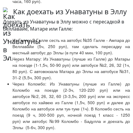
часа, 160 руп).
Как доехать из Унаватуны в Эллу
Доехать из Унаватуны в Эллу можно с пересадкой в
Веллавайе, Матаре или Галле:
Из Галле: В Галле сесть на автобус №35 Галле - Ампара до
Веллавайи (5ч, 250 руп), там сделать пересадку на
местный автобус до Эллы (в пути 40 мин, 100 руп).
Через Матару:
Из Унаватуны (лучше из Галле) до Матары
на поезде (1-1,5ч, 50-90 руп
)
или автобусе №2, 26, 32 (1ч,
80 руп). С автовокзала Матара до Эллы на автобусе №31,
31-2 (5,5ч, 300 руп).
Через Коломбо: Из Унаватуны (лучше из Галле) до
Коломбо на поезде (2-3ч, 120-220 руп)
или на
автобусе
№2, 26, 32, 60 (3-3,5ч, 200 руп) или на экспресс
автобусе по хайвею из Галле (1,5ч, 500 руп) и далее до
Коломбо на автобусе или тук-туке (1ч).
В Коломбо сесть на
поезд
(9 ч, 300-500 руп, ночной поезд 1 класс - 1250
руп)
или автобус №99 Коломбо - Бадулла и доехать до
Эллы
(5-6ч, 300 руп).