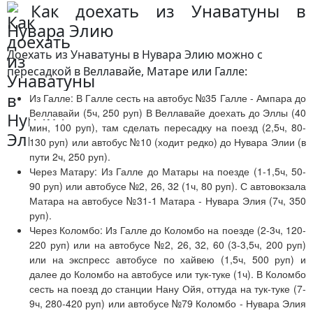
Как доехать из Унаватуны в
Нувара Элию
Доехать из Унаватуны в Нувара Элию можно с
пересадкой в Веллавайе, Матаре или Галле:
Из Галле: В Галле сесть на автобус №35 Галле - Ампара до
Веллавайи (5ч, 250 руп)
В Веллавайе доехать до Эллы (40
мин, 100 руп), там сделать пересадку на поезд (2,5ч, 80-
130 руп) или автобус №10 (ходит редко) до Нувара Элии (в
пути 2ч, 250 руп).
Через Матару:
Из Галле до Матары на поезде (1-1,5ч, 50-
90 руп
)
или автобусе №2, 26, 32 (1ч, 80 руп).
С автовокзала
Матара на автобусе №31-1 Матара - Нувара Элия (7ч, 350
руп).
Через Коломбо: Из Галле до Коломбо на поезде (2-3ч, 120-
220 руп)
или на автобусе
№2, 26, 32, 60 (3-3,5ч, 200 руп)
или на экспресс автобусе по хайвею (1,5ч, 500 руп) и
далее до Коломбо на автобусе или тук-туке (1ч).
В Коломбо
сесть на поезд до станции Нану Ойя
, оттуда на тук-туке (7-
9ч, 280-420 руп)
или автобусе
№79 Коломбо - Нувара Элия