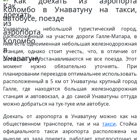
Как доехать из аэропорта
Коломбо в Унаватуну на такси,
автобусе, поезде
Унаватуна - небольшой туристический город,
расположенный на участке дороги Галле-Матара, в
нем есть одноименная небольшая железнодорожная
станция, однако стоит учесть, что, в отличие от
Галле, на ней останавливаются не все поезда. Этот
момент нужно обязательно уточнять. При
планировании переездов оптимальнее использовать
расположенный в 5 км от Унаватуны крупный город
Галле, где находятся большая железнодорожная
станция и автовокзал, а до самой Унаватуны оттуда
можно добраться на тук-туке или автобусе.
Доехать от аэропорта в Унаватуну можно как на
общественном транспорте, так и на
такси
. Стойка
официального такси аэропорта расположена на
выходе из зала прилета, работает круглосуточно и