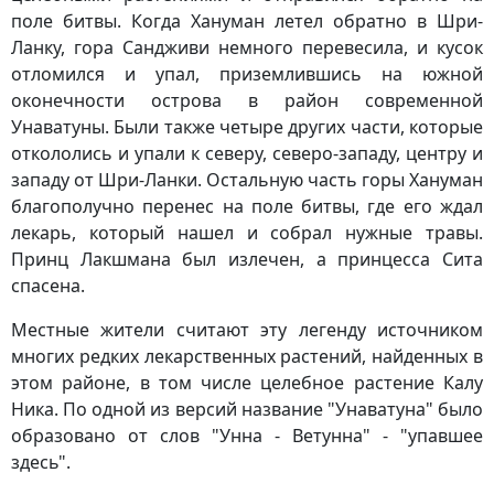
поле битвы. Когда Хануман летел обратно в Шри-
Ланку, гора Сандживи немного перевесила, и кусок
отломился и упал, приземлившись на южной
оконечности острова в район современной
Унаватуны. Были также четыре других части, которые
откололись и упали к северу, северо-западу, центру и
западу от Шри-Ланки. Остальную часть горы Хануман
благополучно перенес н
а поле битвы, где его ждал
лекарь, который нашел и собрал нужные травы.
Принц Лакшмана был излечен, а принцесса Сита
спасена.
Местные жители считают эту легенду источником
многих редких лекарственных растений, найденных в
этом районе, в том числе целебное растение Калу
Ника. По одной из версий название "Унаватуна" было
образовано от слов "Унна - Ветунна" - "упавшее
здесь".