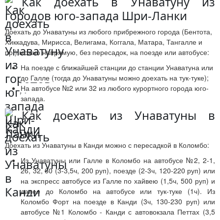
Как доехать в Унаватуну из
городов юго-запада Шри-Ланки
Доехать до Унаватуны из любого прибрежного города (Бентота,
Хиккадува, Мирисса, Велигама, Коггала, Матара, Тангалле и
пр.) можно напрямую, без пересадок, на поезде или автобусе:
На поезде с ближайшей станции до станции Унаватуна или
до Галле (тогда до Унаватуны можно доехать на тук-туке);
На автобусе №2 или 32 из любого курортного города юго-
запада.
Как доехать из Унаватуны в
Канди
Доехать из Унаватуны в Канди можно с пересадкой в Коломбо:
Из Унаватуны или Галле в Коломбо на автобусе №2, 2-1,
26, 32, 60 (3-3,5ч, 200 руп), поезде (2-3ч, 120-220 руп) или
на экспресс автобусе из Галле по хайвею (1,5ч, 500 руп) и
далее до Коломбо на автобусе или тук-туке (1ч).
Из
Коломбо Форт на поезде в Канди
(3ч, 130-230 руп)
или
автобусе №1 Коломбо - Канди
с автовокзала Петтах (3,5