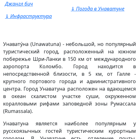
Джангл бич
⇓
Погода в Унаватуне
⇓
Инфраструктура
Унаватýна (Unawatuna) - небольшой, но популярный
туристический город, расположенный на южном
побережье Шри-Ланки в 150 км от международного
аэропорта Коломбо. Город находится в
непосредственной близости, в 5 км, от Галле -
крупного портового города и административного
центра. Город Унаватуна расположен на вдающемся
в океан скалистом участке суши, окруженном
коралловыми рифами заповедной зоны Румассала
(Rumassala).
Унаватуна является наиболее популярным у
русскоязычных гостей туристическим курортным
городом. В Унаватуне есть отделение почты,