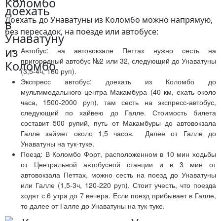
Коломбо
Доехать до Унаватуны из Коломбо можно напрямую,
без пересадок, на поезде или автобусе:
Автобус: на автовокзале Петтах нужно сесть на
пригородный автобус №2 или 32, следующий до Унаватуны
(3,5-4ч, 160 руп).
Экспресс автобус: доехать из Коломбо до
мультимодального центра Макамбура (40 км, ехать около
часа, 1500-2000 руп), там сесть на экспресс-автобус,
следующий по хайвею до Галле. Стоимость билета
составит 500 рупий, путь от Макамбуры до автовокзала
Галле займет около 1,5 часов. Далее от Галле до
Унаватуны на тук-туке.
Поезд: В Коломбо Форт, расположенном в 10 мин ходьбы
от Центральной автобусной станции и в 3 мин от
автовокзала Петтах, можно сесть на поезд до Унаватуны
или Галле (1,5-3ч, 120-220 руп). Стоит учесть, что поезда
ходят с 6 утра до 7 вечера. Если поезд прибывает в Галле,
то далее от Галле до Унаватуны на тук-туке.