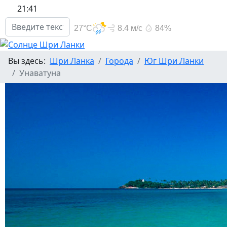
21:41
поиск по сайту
Вы здесь:
Шри Ланка
Города
Юг Шри Ланки
Унаватуна