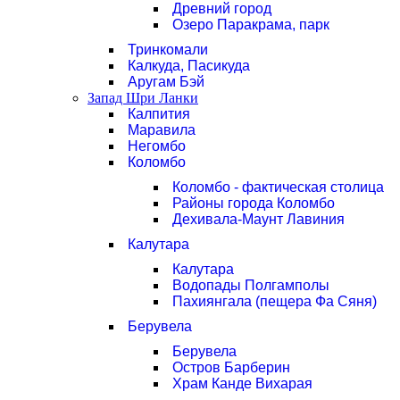
Древний город
Озеро Паракрама, парк
Тринкомали
Калкуда, Пасикуда
Аругам Бэй
Запад Шри Ланки
Калпития
Маравила
Негомбо
Коломбо
Коломбо - фактическая столица
Районы города Коломбо
Дехивала-Маунт Лавиния
Калутара
Калутара
Водопады Полгамполы
Пахиянгала (пещера Фа Сяня)
Берувела
Берувела
Остров Барберин
Храм Канде Вихарая