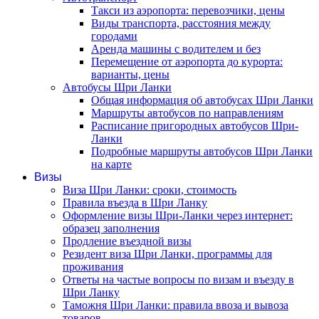
Такси из аэропорта: перевозчики, цены
Виды транспорта, расстояния между
городами
Аренда машины с водителем и без
Перемещение от аэропорта до курорта:
варианты, цены
Автобусы Шри Ланки
Общая информация об автобусах Шри Ланки
Маршруты автобусов по направлениям
Расписание пригородных автобусов Шри-
Ланки
Подробные маршруты автобусов Шри Ланки
на карте
Визы
Виза Шри Ланки: сроки, стоимость
Правила въезда в Шри Ланку
Оформление визы Шри-Ланки через интернет:
образец заполнения
Продление въездной визы
Резидент виза Шри Ланки, программы для
проживания
Ответы на частые вопросы по визам и въезду в
Шри Ланку
Таможня Шри Ланки: правила ввоза и вывоза
товаров