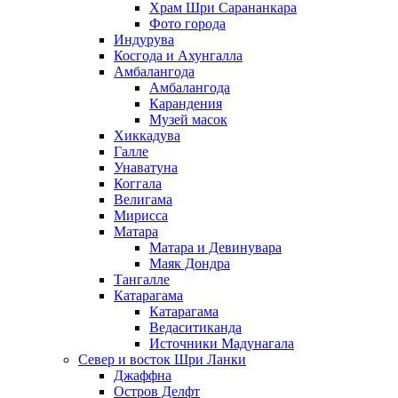
Храм Шри Сарананкара
Фото города
Индурува
Косгода и Ахунгалла
Амбалангода
Амбалангода
Карандения
Музей масок
Хиккадува
Галле
Унаватуна
Коггала
Велигама
Мирисса
Матара
Матара и Девинувара
Маяк Дондра
Тангалле
Катарагама
Катарагама
Ведаситиканда
Источники Мадунагала
Север и восток Шри Ланки
Джаффна
Остров Делфт