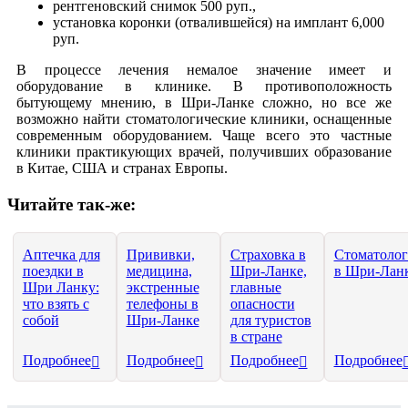
рентгеновский снимок 500 руп.,
установка коронки (отвалившейся) на имплант 6,000
руп.
В процессе лечения немалое значение имеет и
оборудование в клинике. В противоположность
бытующему мнению, в Шри-Ланке сложно, но все же
возможно найти стоматологические клиники, оснащенные
современным оборудованием. Чаще всего это частные
клиники практикующих врачей, получивших образование
в Китае, США и странах Европы.
Читайте так-же:
Аптечка для
Прививки,
Страховка в
Стоматолог
поездки в
медицина,
Шри-Ланке,
в Шри-Лан
Шри Ланку:
экстренные
главные
что взять с
телефоны в
опасности
собой
Шри-Ланке
для туристов
в стране
Подробнее
Подробнее
Подробнее
Подробнее