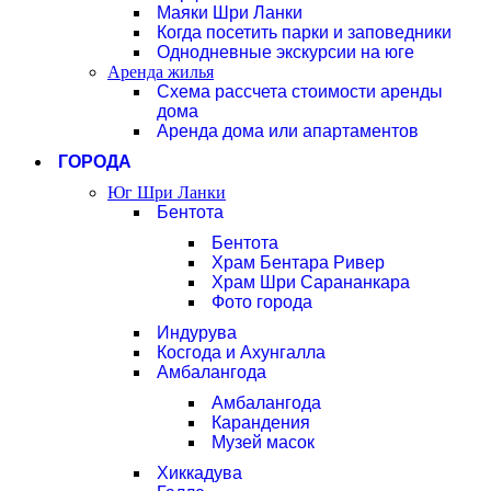
Маяки Шри Ланки
Когда посетить парки и заповедники
Однодневные экскурсии на юге
Аренда жилья
Схема рассчета стоимости аренды
дома
Аренда дома или апартаментов
ГОРОДА
Юг Шри Ланки
Бентота
Бентота
Храм Бентара Ривер
Храм Шри Сарананкара
Фото города
Индурува
Косгода и Ахунгалла
Амбалангода
Амбалангода
Карандения
Музей масок
Хиккадува