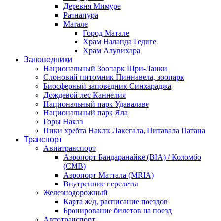
Деревня Мимуре
Ратнапура
Матале
Город Матале
Храм Наланда Гедиге
Храм Алувихара
Заповедники
Национальный Зоопарк Шри-Ланки
Слоновий питомник Пиннавела, зоопарк
Биосферный заповедник Синхараджа
Дождевой лес Каннелия
Национальный парк Удавалаве
Национальный парк Яла
Горы Наклз
Пики хребта Наклз: Лакегала, Питавала Патана
Транспорт
Авиатранспорт
Аэропорт Бандаранайке (BIA) / Коломбо
(CMB)
Аэропорт Маттала (MRIA)
Внутренние перелеты
Железнодорожный
Карта ж/д, расписание поездов
Бронирование билетов на поезд
Автотранспорт