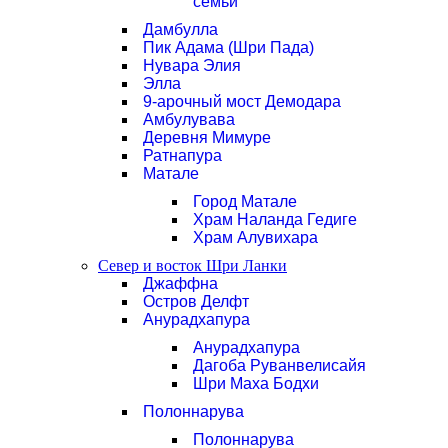
семьи
Дамбулла
Пик Адама (Шри Пада)
Нувара Элия
Элла
9-арочный мост Демодара
Амбулувава
Деревня Мимуре
Ратнапура
Матале
Город Матале
Храм Наланда Гедиге
Храм Алувихара
Север и восток Шри Ланки
Джаффна
Остров Делфт
Анурадхапура
Анурадхапура
Дагоба Руванвелисайя
Шри Маха Бодхи
Полоннарува
Полоннарува