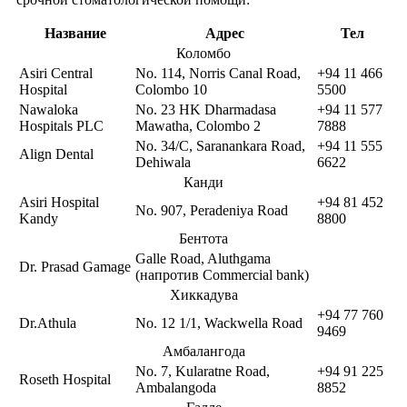
Название
Адрес
Тел
Коломбо
Asiri Central
No. 114, Norris Canal Road,
+94 11 466
Hospital
Colombo 10
5500
Nawaloka
No. 23 HK Dharmadasa
+94 11 577
Hospitals PLC
Mawatha, Colombo 2
7888
No. 34/C, Saranankara Road,
+94 11 555
Align Dental
Dehiwala
6622
Канди
Asiri Hospital
+94 81 452
No. 907, Peradeniya Road
Kandy
8800
Бентота
Galle Road, Aluthgama
Dr. Prasad Gamage
(напротив Commercial bank)
Хиккадува
+94 77 760
Dr.Athula
No. 12 1/1, Wackwella Road
9469
Амбалангода
No. 7, Kularatne Road,
+94 91 225
Roseth Hospital
Ambalangoda
8852