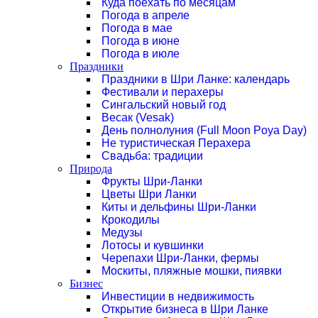
Куда поехать по месяцам
Погода в апреле
Погода в мае
Погода в июне
Погода в июле
Праздники
Праздники в Шри Ланке: календарь
Фестивали и перахеры
Сингальский новый год
Весак (Vesak)
День полнолуния (Full Moon Poya Day)
Не туристическая Перахера
Свадьба: традиции
Природа
Фрукты Шри-Ланки
Цветы Шри Ланки
Киты и дельфины Шри-Ланки
Крокодилы
Медузы
Лотосы и кувшинки
Черепахи Шри-Ланки, фермы
Москиты, пляжные мошки, пиявки
Бизнес
Инвестиции в недвижимость
Открытие бизнеса в Шри Ланке