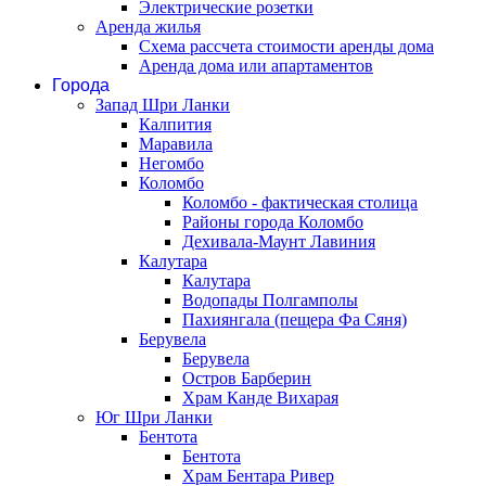
Электрические розетки
Аренда жилья
Схема рассчета стоимости аренды дома
Аренда дома или апартаментов
Города
Запад Шри Ланки
Калпития
Маравила
Негомбо
Коломбо
Коломбо - фактическая столица
Районы города Коломбо
Дехивала-Маунт Лавиния
Калутара
Калутара
Водопады Полгамполы
Пахиянгала (пещера Фа Сяня)
Берувела
Берувела
Остров Барберин
Храм Канде Вихарая
Юг Шри Ланки
Бентота
Бентота
Храм Бентара Ривер