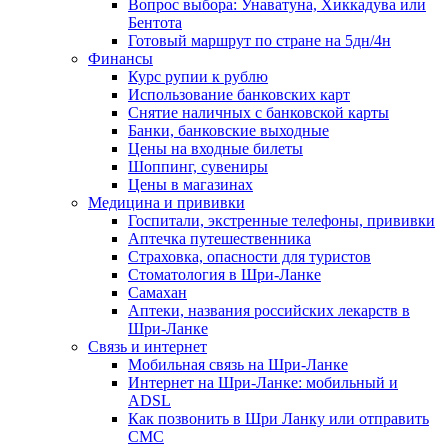
Вопрос выбора: Унаватуна, Хиккадува или
Бентота
Готовый маршрут по стране на 5дн/4н
Финансы
Курс рупии к рублю
Использование банковских карт
Снятие наличных с банковской карты
Банки, банковские выходные
Цены на входные билеты
Шоппинг, сувениры
Цены в магазинах
Медицина и прививки
Госпитали, экстренные телефоны, прививки
Аптечка путешественника
Страховка, опасности для туристов
Стоматология в Шри-Ланке
Самахан
Аптеки, названия российских лекарств в
Шри-Ланке
Связь и интернет
Мобильная связь на Шри-Ланке
Интернет на Шри-Ланке: мобильный и
ADSL
Как позвонить в Шри Ланку или отправить
СМС