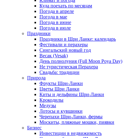
Климат и погода
Куда поехать по месяцам
Погода в апреле
Погода в мае
Погода в июне
Погода в июле
Праздники
Праздники в Шри Ланке: календарь
Фестивали и перахеры
Сингальский новый год
Весак (Vesak)
День полнолуния (Full Moon Poya Day)
Не туристическая Перахера
Свадьба: традиции
Природа
Фрукты Шри-Ланки
Цветы Шри Ланки
Киты и дельфины Шри-Ланки
Крокодилы
Медузы
Лотосы и кувшинки
Черепахи Шри-Ланки, фермы
Москиты, пляжные мошки, пиявки
Бизнес
Инвестиции в недвижимость