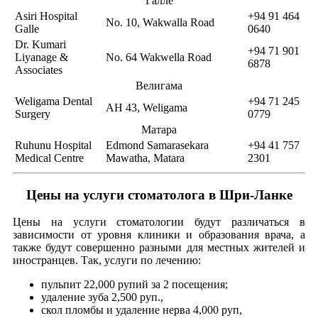
Галле
Asiri Hospital
+94 91 464
No. 10, Wakwalla Road
Galle
0640
Dr. Kumari
+94 71 901
Liyanage &
No. 64 Wakwella Road
6878
Associates
Велигама
Weligama Dental
+94 71 245
AH 43, Weligama
Surgery
0779
Матара
Ruhunu Hospital
Edmond Samarasekara
+94 41 757
Medical Centre
Mawatha, Matara
2301
Цены на услуги стоматолога в Шри-Ланке
Цены на услуги стоматологии будут различаться в
зависимости от уровня клиники и образования врача, а
также будут совершенно разными для местных жителей и
иностранцев. Так, услуги по лечению:
пульпит 22,000 рупий за 2 посещения;
удаление зуба 2,500 руп.,
скол пломбы и удаление нерва 4,000 руп,