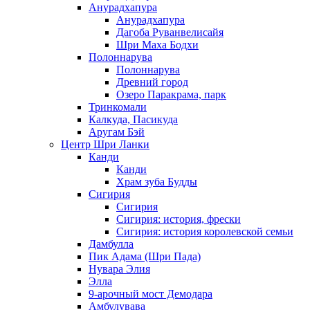
Анурадхапура
Анурадхапура
Дагоба Руванвелисайя
Шри Маха Бодхи
Полоннарува
Полоннарува
Древний город
Озеро Паракрама, парк
Тринкомали
Калкуда, Пасикуда
Аругам Бэй
Центр Шри Ланки
Канди
Канди
Храм зуба Будды
Сигирия
Сигирия
Сигирия: история, фрески
Сигирия: история королевской семьи
Дамбулла
Пик Адама (Шри Пада)
Нувара Элия
Элла
9-арочный мост Демодара
Амбулувава