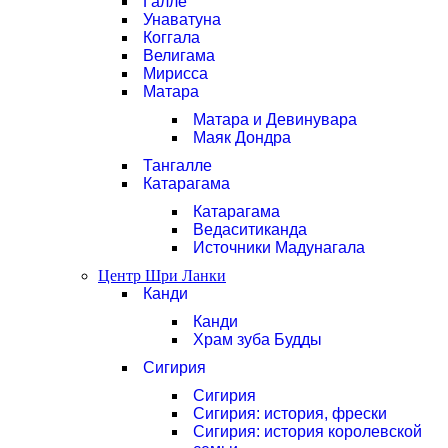
Галле
Унаватуна
Коггала
Велигама
Мирисса
Матара
Матара и Девинувара
Маяк Дондра
Тангалле
Катарагама
Катарагама
Ведаситиканда
Источники Мадунагала
Центр Шри Ланки
Канди
Канди
Храм зуба Будды
Сигирия
Сигирия
Сигирия: история, фрески
Сигирия: история королевской