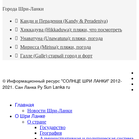
Города Шри-Ланки
Канди и Перадения (Kandy & Peradeniya)
Хиккадува (Hikkaduwa): пляжи, что посмотреть
Унаватуна (Unawatuna): пляжи, погода
Мирисса (Mirissa): пляжи, погода
Галле (Galle) старый город и форт
© Информационный ресурс "СОЛНЦЕ ШРИ ЛАНКИ" 2012-
2021. Сан Ланка Ру Sun Lanka ru
Главная
Новости Шри-Ланки
О Шри Ланке
О стране
Государство
География
Административная и политическая система