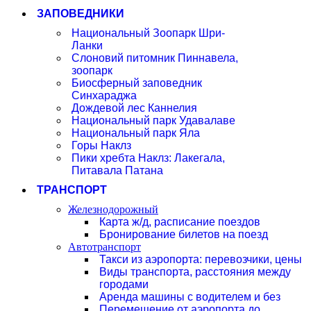
ЗАПОВЕДНИКИ
Национальный Зоопарк Шри-
Ланки
Слоновий питомник Пиннавела,
зоопарк
Биосферный заповедник
Синхараджа
Дождевой лес Каннелия
Национальный парк Удавалаве
Национальный парк Яла
Горы Наклз
Пики хребта Наклз: Лакегала,
Питавала Патана
ТРАНСПОРТ
Железнодорожный
Карта ж/д, расписание поездов
Бронирование билетов на поезд
Автотранспорт
Такси из аэропорта: перевозчики, цены
Виды транспорта, расстояния между
городами
Аренда машины с водителем и без
Перемещение от аэропорта до