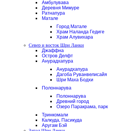
Амбулувава
Деревня Мимуре
Ратнапура
Матале
Город Матале
Храм Наланда Гедиге
Храм Алувихара
Север и восток Шри Ланки
Джаффна
Остров Делфт
Анурадхапура
Анурадхапура
Дагоба Руванвелисайя
Шри Маха Бодхи
Полоннарува
Полоннарува
Древний город
Озеро Паракрама, парк
Тринкомали
Калкуда, Пасикуда
Аругам Бэй
Запад Шри Ланки