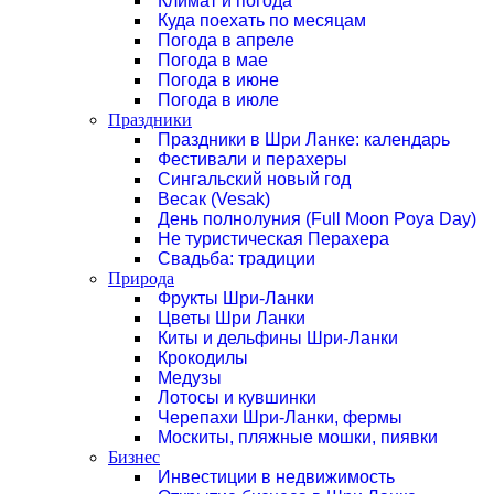
Климат и погода
Куда поехать по месяцам
Погода в апреле
Погода в мае
Погода в июне
Погода в июле
Праздники
Праздники в Шри Ланке: календарь
Фестивали и перахеры
Сингальский новый год
Весак (Vesak)
День полнолуния (Full Moon Poya Day)
Не туристическая Перахера
Свадьба: традиции
Природа
Фрукты Шри-Ланки
Цветы Шри Ланки
Киты и дельфины Шри-Ланки
Крокодилы
Медузы
Лотосы и кувшинки
Черепахи Шри-Ланки, фермы
Москиты, пляжные мошки, пиявки
Бизнес
Инвестиции в недвижимость