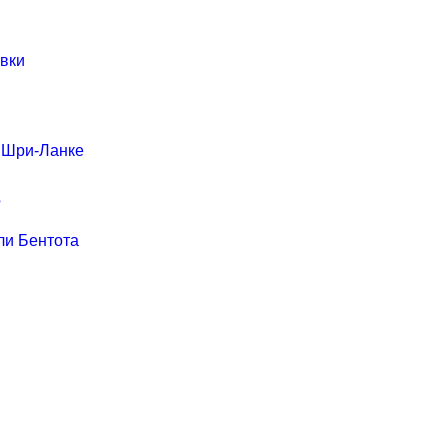
ивки
в Шри-Ланке
?
ли Бентота