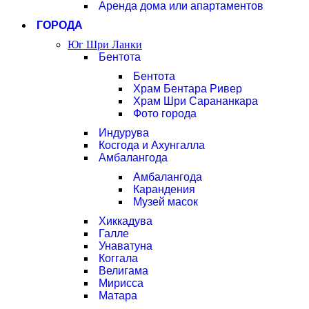
Аренда дома или апартаментов
ГОРОДА
Юг Шри Ланки
Бентота
Бентота
Храм Бентара Ривер
Храм Шри Сарананкара
Фото города
Индурува
Косгода и Ахунгалла
Амбалангода
Амбалангода
Карандения
Музей масок
Хиккадува
Галле
Унаватуна
Коггала
Велигама
Мирисса
Матара