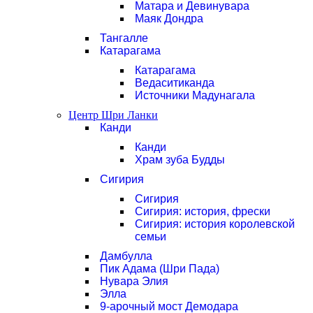
Матара и Девинувара
Маяк Дондра
Тангалле
Катарагама
Катарагама
Ведаситиканда
Источники Мадунагала
Центр Шри Ланки
Канди
Канди
Храм зуба Будды
Сигирия
Сигирия
Сигирия: история, фрески
Сигирия: история королевской
семьи
Дамбулла
Пик Адама (Шри Пада)
Нувара Элия
Элла
9-арочный мост Демодара