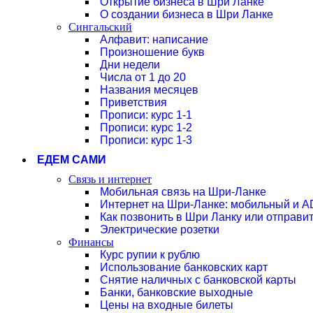
Открытие бизнеса в Шри Ланке
О создании бизнеса в Шри Ланке
Сингальский
Алфавит: написание
Произношение букв
Дни недели
Числа от 1 до 20
Названия месяцев
Приветствия
Прописи: курс 1-1
Прописи: курс 1-2
Прописи: курс 1-3
ЕДЕМ САМИ
Связь и интернет
Мобильная связь на Шри-Ланке
Интернет на Шри-Ланке: мобильный и 
Как позвонить в Шри Ланку или отправ
Электрические розетки
Финансы
Курс рупии к рублю
Использование банковских карт
Снятие наличных с банковской карты
Банки, банковские выходные
Цены на входные билеты