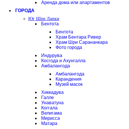
Аренда дома или апартаментов
ГОРОДА
Юг Шри Ланки
Бентота
Бентота
Храм Бентара Ривер
Храм Шри Сарананкара
Фото города
Индурува
Косгода и Ахунгалла
Амбалангода
Амбалангода
Карандения
Музей масок
Хиккадува
Галле
Унаватуна
Коггала
Велигама
Мирисса
Матара