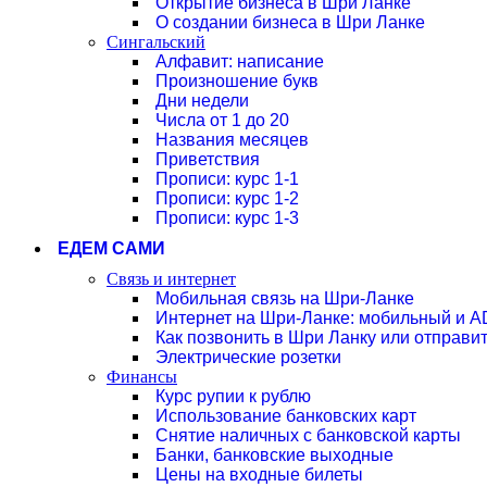
Открытие бизнеса в Шри Ланке
О создании бизнеса в Шри Ланке
Сингальский
Алфавит: написание
Произношение букв
Дни недели
Числа от 1 до 20
Названия месяцев
Приветствия
Прописи: курс 1-1
Прописи: курс 1-2
Прописи: курс 1-3
ЕДЕМ САМИ
Связь и интернет
Мобильная связь на Шри-Ланке
Интернет на Шри-Ланке: мобильный и 
Как позвонить в Шри Ланку или отправ
Электрические розетки
Финансы
Курс рупии к рублю
Использование банковских карт
Снятие наличных с банковской карты
Банки, банковские выходные
Цены на входные билеты