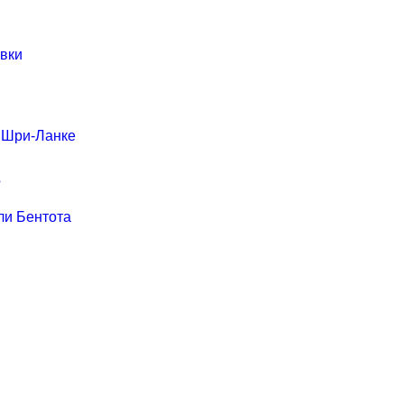
ивки
в Шри-Ланке
?
ли Бентота