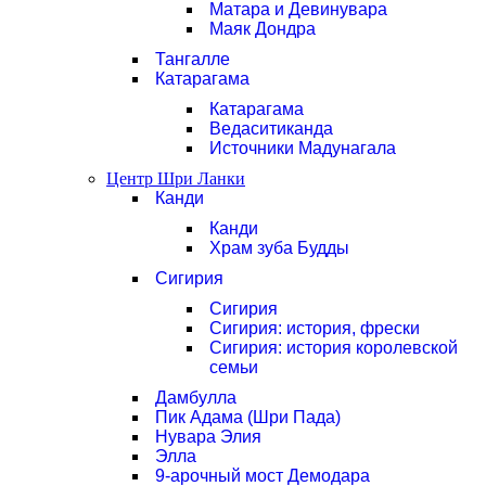
Матара и Девинувара
Маяк Дондра
Тангалле
Катарагама
Катарагама
Ведаситиканда
Источники Мадунагала
Центр Шри Ланки
Канди
Канди
Храм зуба Будды
Сигирия
Сигирия
Сигирия: история, фрески
Сигирия: история королевской
семьи
Дамбулла
Пик Адама (Шри Пада)
Нувара Элия
Элла
9-арочный мост Демодара