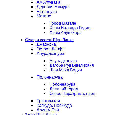
Амбулувава
Деревня Мимуре
Ратнапура
Матале
Город Матале
Храм Наланда Гедиге
Храм Алувихара
Север и восток Шри Ланки
Джаффна
Остров Делфт
Анурадхапура
Анурадхапура
Дагоба Руванвелисайя
Шри Маха Бодхи
Полоннарува
Полоннарува
Древний город
Озеро Паракрама, парк
Тринкомали
Калкуда, Пасикуда
Аругам Бэй
Запад Шри Ланки