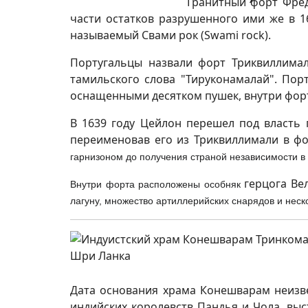
Гранитный форт Фред
части остатков разрушенного ими же в 1
называемый Свами рок (Swami rock).
Португальцы назвали форт Триквиллимали
тамильского слова "Тируконамалай". Пор
оснащенными десятком пушек, внутри форта
В 1639 году Цейлон перешел под власть 
переименовав его из Триквиллимали в ф
гарнизоном до получения страной независимости в 
герцога Ве
Внутри форта расположены особняк
лагуну, множество артиллерийских снарядов и нес
Дата основания храма Конешварам неизве
индийских королевств Пандья и Чола, выс