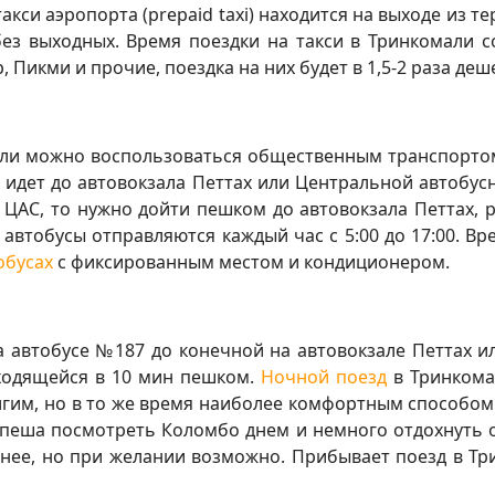
кси аэропорта (prepaid taxi) находится на выходе из те
без выходных. Время поездки на такси в Тринкомали с
, Пикми и прочие, поездка на них будет в 1,5-2 раза деш
али можно воспользоваться общественным транспортом
ый идет до автовокзала Петтах или Центральной автобусн
на ЦАС, то нужно дойти пешком до автовокзала Петтах,
 автобусы отправляются каждый час с 5:00 до 17:00. Вр
обусах
с фиксированным местом и кондиционером.
 автобусе №187 до конечной на автовокзале Петтах и
ходящейся в 10 мин пешком.
Ночной поезд
в Тринкома
олгим, но в то же время наиболее комфортным способо
 спеша посмотреть Коломбо днем и немного отдохнуть 
ее, но при желании возможно. Прибывает поезд в Трин