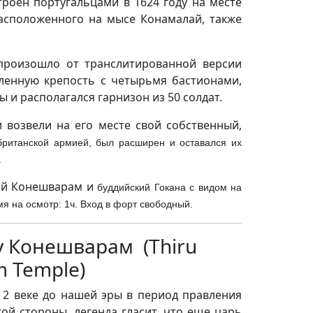
роен португальцами в 1624 году на месте
расположенного на мысе Конамалай, также
" произошло от транслитированной версии
пленную крепость с четырьмя бастионами,
 и располагался гарнизон из 50 солдат.
 возвели на его месте свой собственный,
британской армией, был расширен и оставался их
.
кий Конешварам и
буддийский Гокана с видом на
я на осмотр: 1ч.
Вход в форт свободный.
у Конешварам (Thiru
 Temple)
 2 веке до нашей эры в период правления
ой стороны, легенда гласит, что еще царь