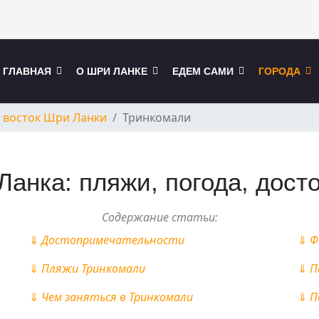
ГЛАВНАЯ
О ШРИ ЛАНКЕ
ЕДЕМ САМИ
ГОРОДА
и восток Шри Ланки
Тринкомали
Ланка: пляжи, погода, дост
Содержание статьи:
⇓
Достопримечательности
⇓
Ф
⇓
Пляжи Тринкомали
⇓
П
⇓
Чем заняться в
Тринкомали
⇓
П