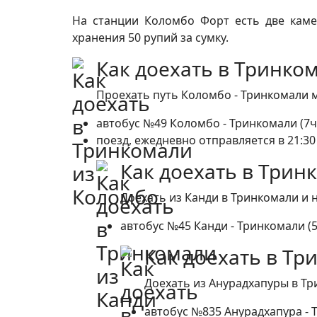
На станции Коломбо Форт есть две каме
хранения 50 рупий за сумку.
Как доехать в Тринко
Проехать путь Коломбо - Тринкомали м
автобус №49 Коломбо - Тринкомали (7ч, 
поезд, ежедневно отправляется в 21:30 с
Как доехать в Трин
Доехать из Канди в Тринкомали и 
автобус №45 Канди - Тринкомали (5ч
Как доехать в Т
Доехать из Анурадхапуры в Тр
автобус №835 Анурадхапура - Т