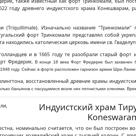
ерик, также известный как форт Тринкомали, был пост
622 году древнего индуистского храма Конешварам, 
 (Triquillimale). Изначально название "Тринкомали
тугальский форт Тринкомали представлял собой укре
 находились католическая церковь имени св. Гваделупы
голландцев и в 1665 году те разобрали старый форт и
орт Фредерик.
В конце 18 века Форт Фредерик был захвачен 
1948 году.
Сейчас в форте расположен гарнизон армии Шри-Ланки
ллингтона, восстановленный древние храмы индуистс
колько баньянов с пасущимися возле них пятнистыми оленями.
Врем
Индуистский храм Тир
Koneswaram
стна, номинально считается, что он был построен во
троивших дравидийский храм с тысячей колонн. С друг