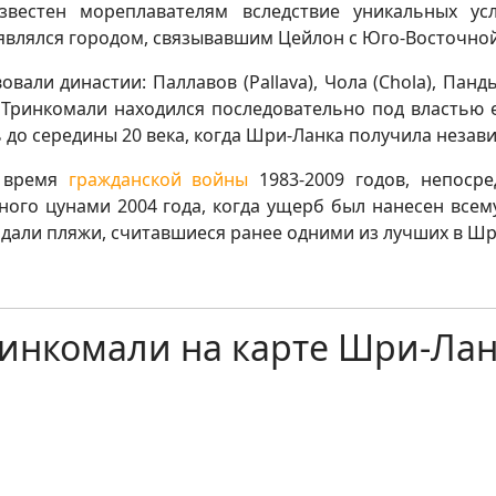
звестен мореплавателям вследствие уникальных ус
 являлся городом, связывавшим Цейлон с Юго-Восточной
вали династии: Паллавов (Pallava), Чола (Chola), Пандь
а, Тринкомали находился последовательно под властью 
 до середины 20 века, когда Шри-Ланка получила незав
о время
гражданской войны
1983-2009 годов, непосре
шного цунами 2004 года, когда ущерб был нанесен вс
дали пляжи, считавшиеся ранее одними из лучших в Шр
инкомали на карте Шри-Ла