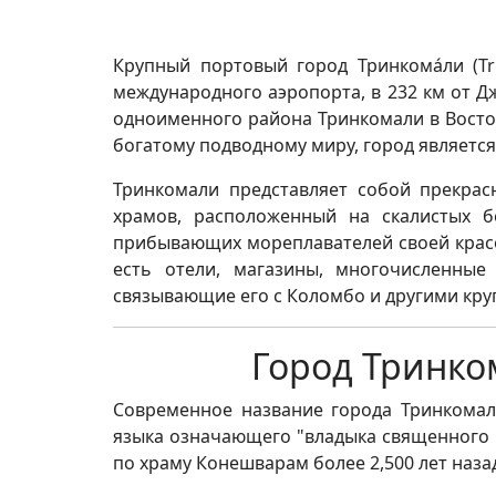
Крупный портовый город Тринкомáли (T
международного аэропорта, в 232 км от Д
одноименного района Тринкомали в Восто
богатому подводному миру, город являетс
Тринкомали представляет собой прекрас
храмов, расположенный на скалистых б
прибывающих мореплавателей своей красо
есть отели, магазины, многочисленные
связывающие его с Коломбо и другими кр
Город Тринко
Современное название города Тринкомали
языка означающего "владыка священного 
по храму Конешварам более 2,500 лет наза