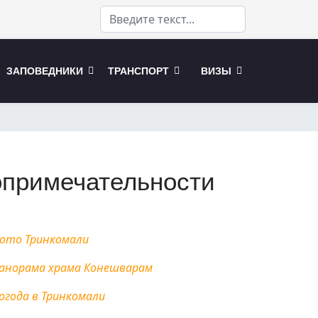
поиск по сайту
ЗАПОВЕДНИКИ
ТРАНСПОРТ
ВИЗЫ
опримечательности
ото Тринкомали
анорама храма Конешварам
огода в Тринкомали