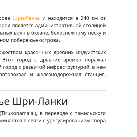
трова
Шри-Ланка
и находится в 240 км от
Город является административной столицей
ных волн в океане, белоснежному песку и
чном побережье острова.
ожеством красочных древних индуистских
. Этот город с древних времен поражал
город с развитой инфраструктурой, в нем
автовокзал и железнодорожная станция,
жье Шри-Ланки
irukonamalai), в переводе с тамильского
инается в связи с урегулированием спора