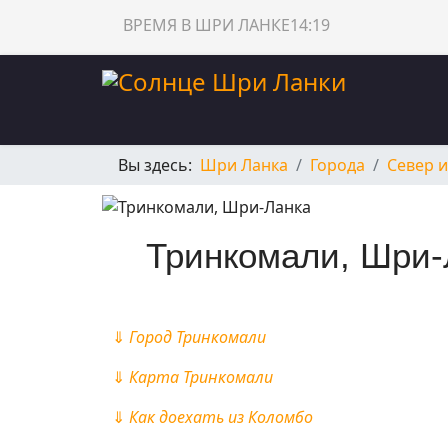
ВРЕМЯ В ШРИ ЛАНКЕ
14:19
Вы здесь:
Шри Ланка
Города
Север 
Тринкомали, Шри-
⇓
Город Тринкомали
⇓
Карта Тринкомали
⇓
Как доехать из Коломбо