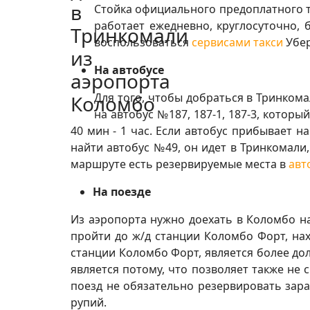
Стойка официального предоплатного та
работает ежедневно, круглосуточно, 
воспользоваться
сервисами такси
Убер
На автобусе
Для того, чтобы добраться в Тринком
на автобус №187, 187-1, 187-3, котор
40 мин - 1 час. Если автобус прибывает 
найти автобус №49, он идет в Тринкомали,
маршруте есть резервируемые места в
авт
На поезде
Из аэропорта нужно доехать в Коломбо на
пройти до ж/д станции Коломбо Форт, на
станции Коломбо Форт, является более д
является потому, что позволяет также не
поезд не обязательно резервировать заран
рупий.