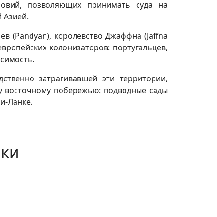
ловий, позволяющих принимать суда на
 Азией.
ев (Pandyan), королевство Джаффна (Jaffna
европейских колонизаторов: португальцев,
исимость.
дственно затрагивавшей эти территории,
ему восточному побережью: подводные сады
и-Ланке.
нки