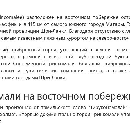
rincomalee) расположен на восточном побережье ос
жаффны и в 415 км от самого южного города Матары. 
чной провинции Шри-Ланки. Благодаря отсутствию силь
я самым известным пляжным курортом на северо-восто
ный прибрежный город, утопающий в зелени, со мн
ерегах огромной всесезонной глубоководной бухты
той. Современный Тринкомали - большой прибрежный 
 лавки и туристические компании, почта, а также 
упными городами Шри-Ланки.
мали на восточном побере
 произошло от тамильского слова "Тируконамалай" (T
холма". Впервые документально город Тринкомали упом
д.