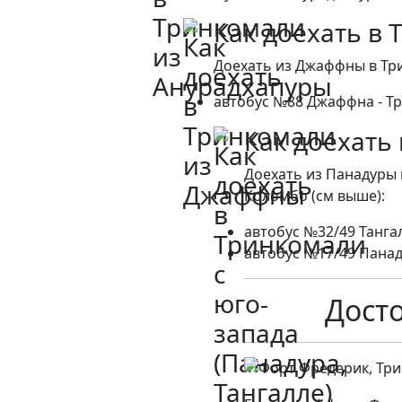
Как доехать в
Доехать из Джаффны в Три
автобус №88 Джаффна - Три
Как доехать 
Доехать из Панадуры 
Коломбо (см выше):
автобус №32/49 Тангал
автобус №17/49 Панаду
Дост