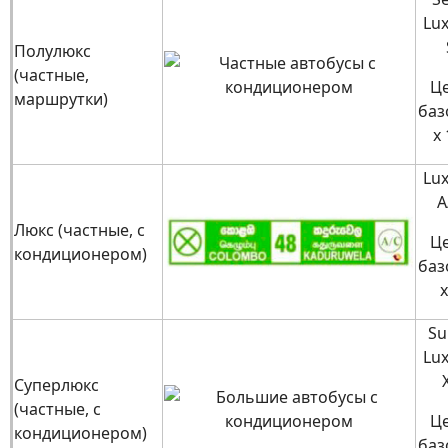
Lux
Полулюкс
(частные,
Ц
маршрутки)
баз
x 
Lux
A
Люкс (частные, с
Ц
кондиционером)
баз
x
Su
Lux
Суперлюкс
(частные, с
Ц
кондиционером)
баз