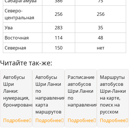
Сабарагамува
386
75
Северо-
256
256
центральная
Ува
283
35
Восточная
114
48
Северная
150
нет
Читайте так-же:
Автобусы
Автобусы
Расписание
Маршруты
Шри
Шри Ланки
автобусов
автобусов
Ланки:
по
Шри Ланки
Шри-Ланки
нумерация,
направлениям,
по
на карте,
бронирование
карта
направлениям
поиск на
маршрутов
русском
Подробнее
Подробнее
Подробнее
Подробнее