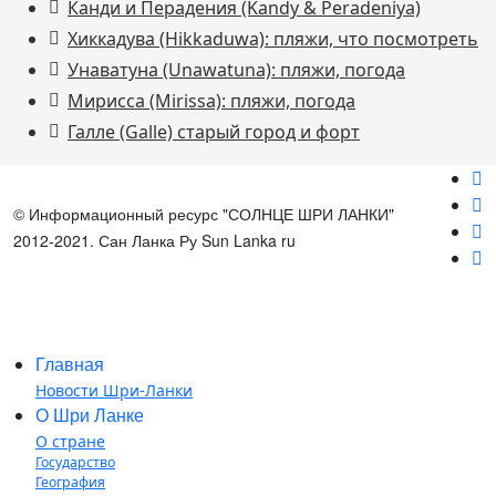
Канди и Перадения (Kandy & Peradeniya)
Хиккадува (Hikkaduwa): пляжи, что посмотреть
Унаватуна (Unawatuna): пляжи, погода
Мирисса (Mirissa): пляжи, погода
Галле (Galle) старый город и форт
© Информационный ресурс "СОЛНЦЕ ШРИ ЛАНКИ"
2012-2021. Сан Ланка Ру Sun Lanka ru
Главная
Новости Шри-Ланки
О Шри Ланке
О стране
Государство
География