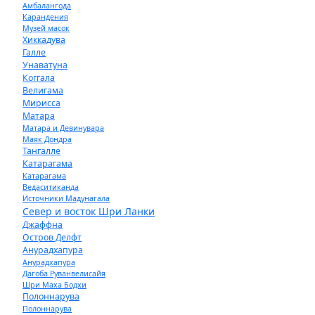
Амбалангода
Карандения
Музей масок
Хиккадува
Галле
Унаватуна
Коггала
Велигама
Мирисса
Матара
Матара и Девинувара
Маяк Дондра
Тангалле
Катарагама
Катарагама
Ведаситиканда
Источники Мадунагала
Север и восток Шри Ланки
Джаффна
Остров Делфт
Анурадхапура
Анурадхапура
Дагоба Руванвелисайя
Шри Маха Бодхи
Полоннарува
Полоннарува