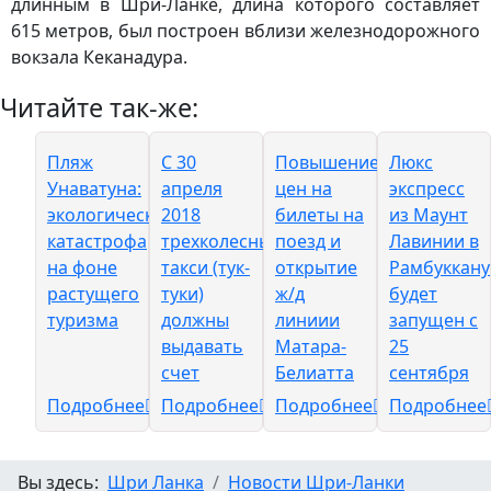
длинным в Шри-Ланке, длина которого составляет
615 метров, был построен вблизи железнодорожного
вокзала Кеканадура.
Читайте так-же:
Пляж
C 30
Повышение
Люкс
Унаватуна:
апреля
цен на
экспресс
экологическая
2018
билеты на
из Маунт
катастрофа
трехколесные
поезд и
Лавинии в
на фоне
такси (тук-
открытие
Рамбуккану
растущего
туки)
ж/д
будет
туризма
должны
линиии
запущен с
выдавать
Матара-
25
счет
Белиатта
сентября
Подробнее
Подробнее
Подробнее
Подробнее
Вы здесь:
Шри Ланка
Новости Шри-Ланки