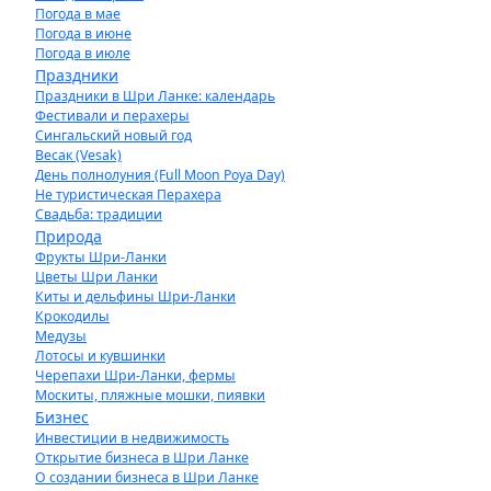
Погода в мае
Погода в июне
Погода в июле
Праздники
Праздники в Шри Ланке: календарь
Фестивали и перахеры
Сингальский новый год
Весак (Vesak)
День полнолуния (Full Moon Poya Day)
Не туристическая Перахера
Свадьба: традиции
Природа
Фрукты Шри-Ланки
Цветы Шри Ланки
Киты и дельфины Шри-Ланки
Крокодилы
Медузы
Лотосы и кувшинки
Черепахи Шри-Ланки, фермы
Москиты, пляжные мошки, пиявки
Бизнес
Инвестиции в недвижимость
Открытие бизнеса в Шри Ланке
О создании бизнеса в Шри Ланке