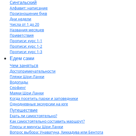
Сингальский
Алфавит: написание
Произношение букв
Дни недели
Числа от 1 до 20
Названия месяцев
Приветствия
Прописи: курс 1-1
Прописи: курс 1-2
Прописи: курс 1-3
Едем сами
Чем заняться
Достопримечательности
Пляжи Шри-Ланки
Водопады
Серфинг
Маяки Шри Ланки
Когда посетить парки и заповедники
Однодневные экскурсии на юге
Путешествие
Ехать ли самостоятельно?
Как самостоятельно составить маршрут?
Плюсы и минусы Шри Ланки
Вопрос выбора: Унаватуна, Хиккадува или Бентота