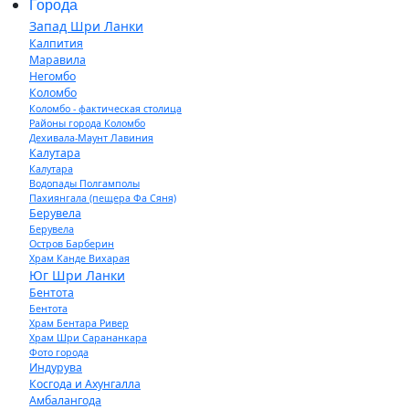
Города
Запад Шри Ланки
Калпития
Маравила
Негомбо
Коломбо
Коломбо - фактическая столица
Районы города Коломбо
Дехивала-Маунт Лавиния
Калутара
Калутара
Водопады Полгамполы
Пахиянгала (пещера Фа Сяня)
Берувела
Берувела
Остров Барберин
Храм Канде Вихарая
Юг Шри Ланки
Бентота
Бентота
Храм Бентара Ривер
Храм Шри Сарананкара
Фото города
Индурува
Косгода и Ахунгалла
Амбалангода