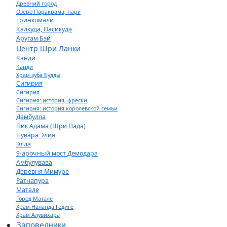
Древний город
Озеро Паракрама, парк
Тринкомали
Калкуда, Пасикуда
Аругам Бэй
Центр Шри Ланки
Канди
Канди
Храм зуба Будды
Сигирия
Сигирия
Сигирия: история, фрески
Сигирия: история королевской семьи
Дамбулла
Пик Адама (Шри Пада)
Нувара Элия
Элла
9-арочный мост Демодара
Амбулувава
Деревня Мимуре
Ратнапура
Матале
Город Матале
Храм Наланда Гедиге
Храм Алувихара
Заповедники