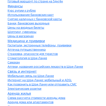
Готовый маршрут по стране на 5дн/4н
Финансы
Курс рупии к рублю
Использование банковских карт
Снятие наличных с банковской карты
Банки, банковские выходные
Цены на входные билеты
Шоппинг, сувениры
Цены в магазинах
Медицина и прививки
Госпитали, экстренные телефоны, прививки
Аптечка путешественника
Страховка, опасности для туристов
Стоматология в Шри-Ланке
Самахан
Аптеки, названия российских лекарств в Шри-Ланке
Связь и интернет
Мобильная связь на Шри-Ланке
Интернет на Шри-Ланке: мобильный и ADSL
Как позвонить в Шри Ланку или отправить СМС
Электрические розетки
Аренда жилья
Схема рассчета стоимости аренды дома
Аренда дома или апартаментов