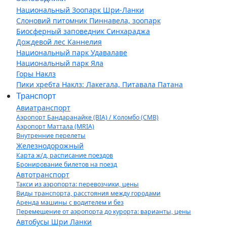
Национальный Зоопарк Шри-Ланки
Слоновий питомник Пиннавела, зоопарк
Биосферный заповедник Синхараджа
Дождевой лес Каннелия
Национальный парк Удавалаве
Национальный парк Яла
Горы Наклз
Пики хребта Наклз: Лакегала, Питавала Патана
Транспорт
Авиатранспорт
Аэропорт Бандаранайке (BIA) / Коломбо (CMB)
Аэропорт Маттала (MRIA)
Внутренние перелеты
Железнодорожный
Карта ж/д, расписание поездов
Бронирование билетов на поезд
Автотранспорт
Такси из аэропорта: перевозчики, цены
Виды транспорта, расстояния между городами
Аренда машины с водителем и без
Перемещение от аэропорта до курорта: варианты, цены
Автобусы Шри Ланки